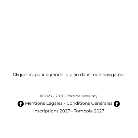
Cliquer ici pour agrandir le plan dans mon navigateur
 Foire CCVL -
Foire Monts 
©2023 - 2026 Foire de Messimy
 Vallons du
Foire Expos
 Foire Rhône-
Lyonnais - F
Mentions Légales
-
Conditions Générales
Alpes - Foire 
Inscriptions 2027
- Tombola 2027