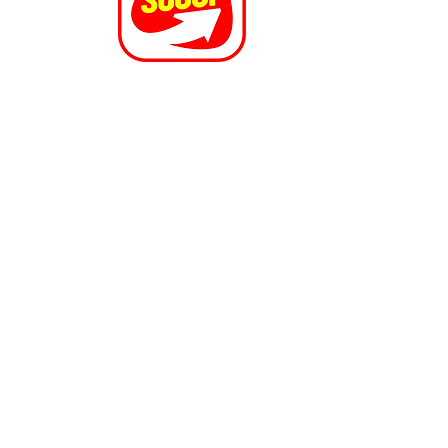
Foire Monts du Lyonnais - Foire Lyon - Foire Rhône -
Foire Expos - Foire économique Messimy - Foire
Lyonnais - Foire Ouest Lyon - Foire Ouest Lyonnais -
Alpes - Foire 69