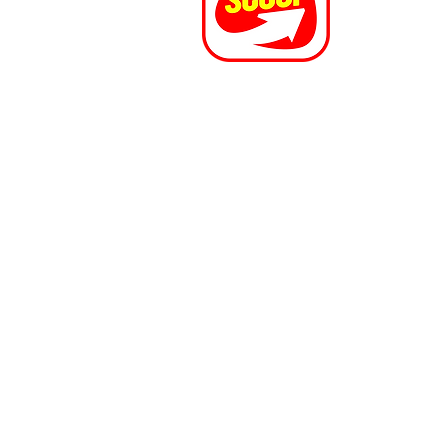
du Lyonnais - Foire Lyon - Foire Rhône - Foire CCVL -
 - Foire économique Messimy - Foire Vallons du
oire Ouest Lyon - Foire Ouest Lyonnais - Foire Rhône-
69