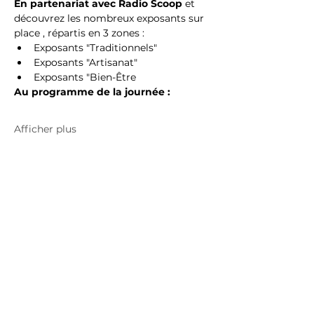
En partenariat avec Radio Scoop 
et 
découvrez les nombreux exposants sur 
place , répartis en 3 zones :
Exposants "Traditionnels"
Exposants "Artisanat"
Exposants "Bien-Être
Au programme de la journée :
Afficher plus
Foire Monts du Lyonnais - Foire Lyon -
Foire Rhône - Foire CCVL - Foire Expos -
Foire économique Messimy - Foire
Vallons du Lyonnais - Foire Ouest Lyon -
Foire Ouest Lyonnais - Foire Rhône-Alpes
- Foire 69
©
2023 - 2026
Foire de Messimy